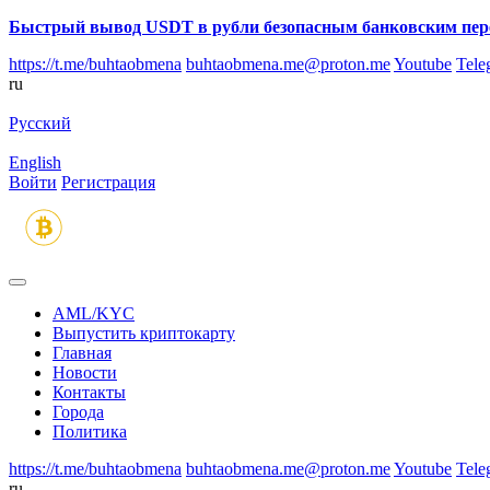
Быстрый вывод USDT в рубли безопасным банковским пер
https://t.me/buhtaobmena
buhtaobmena.me@proton.me
Youtube
Tele
ru
Русский
English
Войти
Регистрация
AML/KYC
Выпустить криптокарту
Главная
Новости
Контакты
Города
Политика
https://t.me/buhtaobmena
buhtaobmena.me@proton.me
Youtube
Tele
ru