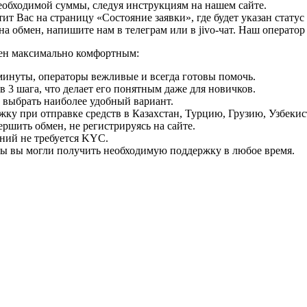
необходимой суммы, следуя инструкциям на нашем сайте.
т Вас на страницу «Состояние заявки», где будет указан статус
на обмен, напишите нам в телеграм или в jivo-чат. Наш операто
мен максимально комфортным:
минуты, операторы вежливые и всегда готовы помочь.
 3 шага, что делает его понятным даже для новичков.
ь выбрать наиболее удобный вариант.
ку при отправке средств в Казахстан, Турцию, Грузию, Узбеки
ршить обмен, не регистрируясь на сайте.
ний не требуется KYC.
бы вы могли получить необходимую поддержку в любое время.