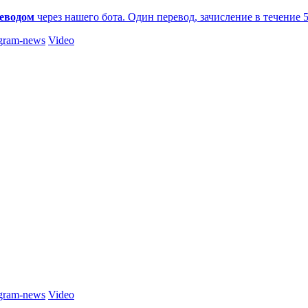
еводом
через нашего бота. Один перевод, зачисление в течение 
gram-news
Video
gram-news
Video