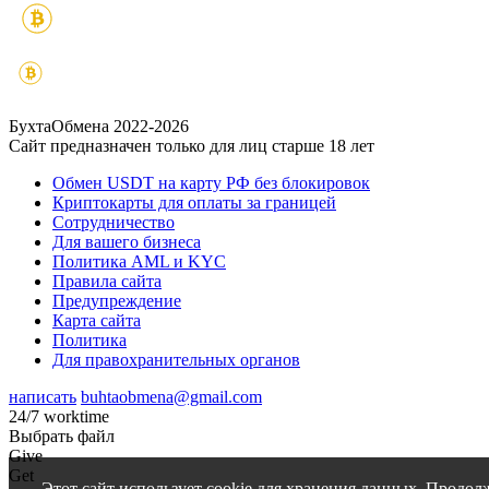
БухтаОбмена 2022-2026
Сайт предназначен только для лиц старше 18 лет
Обмен USDT на карту РФ без блокировок
Криптокарты для оплаты за границей
Сотрудничество
Для вашего бизнеса
Политика AML и KYC
Правила сайта
Предупреждение
Карта сайта
Политика
Для правохранительных органов
написать
buhtaobmena@gmail.com
24/7 worktime
Выбрать файл
Give
Get
Этот сайт использует cookie для хранения данных. Продол