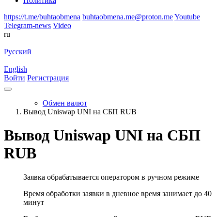
Политика
https://t.me/buhtaobmena
buhtaobmena.me@proton.me
Youtube
Telegram-news
Video
ru
Русский
English
Войти
Регистрация
Обмен валют
Вывод Uniswap UNI на СБП RUB
Вывод Uniswap UNI на СБП
RUB
Заявка обрабатывается оператором в ручном режиме
Время обработки заявки в дневное время занимает до 40
минут