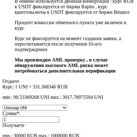
В обмене используется двойная конвертация : курс RUB
к USDT фиксируется от биржи Rapira , курс
криптовалюты к USDT фиксируется от биржи Binance
Процент комиссии обменного пункта уже включен в
курс
Курс не фиксируется на момент создания заявки, а
пересчитывается после получения 10-ого
подтверждения
Мы производим AML проверку , в случае
обнаружения высокого AML риска может
потребоваться дополнительная верификация
Отдаете
Курс:
1 UNI = 331.368346 RUB
min.: 90.53369268 UNI
max.: 3017.78975594 UNI
Сумма
*
:
Получаете
min.: 30000 RUB
max.: 1000000 RUB