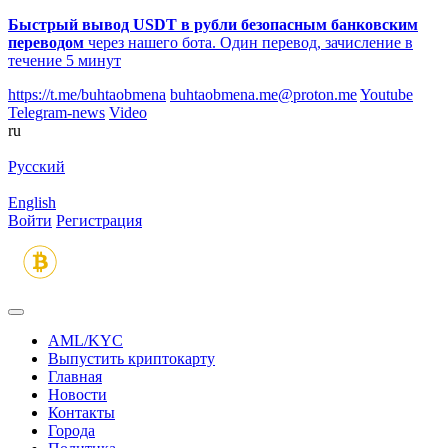
Быстрый вывод USDT в рубли безопасным банковским
переводом
через нашего бота. Один перевод, зачисление в
течение 5 минут
https://t.me/buhtaobmena
buhtaobmena.me@proton.me
Youtube
Telegram-news
Video
ru
Русский
English
Войти
Регистрация
AML/KYC
Выпустить криптокарту
Главная
Новости
Контакты
Города