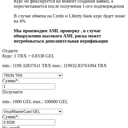
Курс не фиксируется на момент создания заявки, а
пересчитывается после получения 1-ого подтверждения
В случае обмена на Credo и Liberty банк курс будет ниже
на 4%
Мы производим AML проверку , в случае
обнаружения высокого AML риска может
потребоваться дополнительная верификация
Отдаете
Курс:
1 TRX = 0.8338 GEL
min.: 1199.32837611 TRX
max.: 119932.83761094 TRX
Сумма
*
:
Получаете
min.: 1000 GEL
max.: 100000 GEL
Сумма
*
:
На счет
*
: