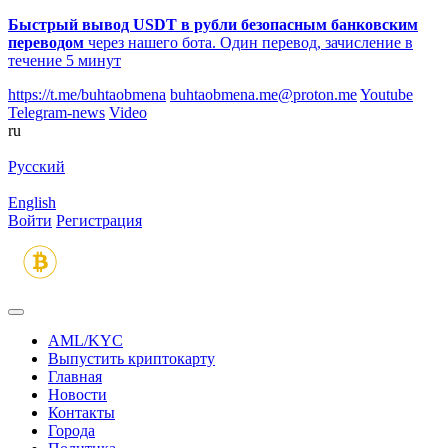
Быстрый вывод USDT в рубли безопасным банковским
переводом
через нашего бота. Один перевод, зачисление в
течение 5 минут
https://t.me/buhtaobmena
buhtaobmena.me@proton.me
Youtube
Telegram-news
Video
ru
Русский
English
Войти
Регистрация
AML/KYC
Выпустить криптокарту
Главная
Новости
Контакты
Города