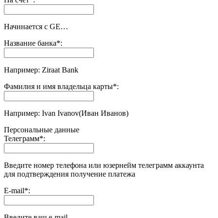
Начинается с GE…
Название банка
*
:
Например: Ziraat Bank
Фамилия и имя владельца карты
*
:
Например: Ivan Ivanov(Иван Иванов)
Персональные данные
Телеграмм
*
:
Введите номер телефона или юзернейм телеграмм аккаунта
для подтверждения получение платежа
E-mail
*
:
Введите ваш e-mail