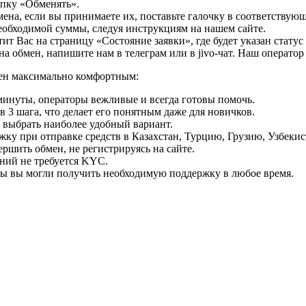
опку «Обменять».
мена, если вы принимаете их, поставьте галочку в соответствую
необходимой суммы, следуя инструкциям на нашем сайте.
т Вас на страницу «Состояние заявки», где будет указан статус
на обмен, напишите нам в телеграм или в jivo-чат. Наш операто
мен максимально комфортным:
минуты, операторы вежливые и всегда готовы помочь.
 3 шага, что делает его понятным даже для новичков.
ь выбрать наиболее удобный вариант.
ку при отправке средств в Казахстан, Турцию, Грузию, Узбеки
ршить обмен, не регистрируясь на сайте.
ний не требуется KYC.
бы вы могли получить необходимую поддержку в любое время.