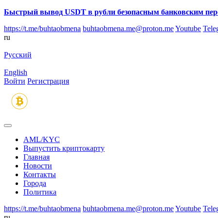
Быстрый вывод USDT в рубли безопасным банковским пер
https://t.me/buhtaobmena
buhtaobmena.me@proton.me
Youtube
Tele
ru
Русский
English
Войти
Регистрация
AML/KYC
Выпустить криптокарту
Главная
Новости
Контакты
Города
Политика
https://t.me/buhtaobmena
buhtaobmena.me@proton.me
Youtube
Tele
ru