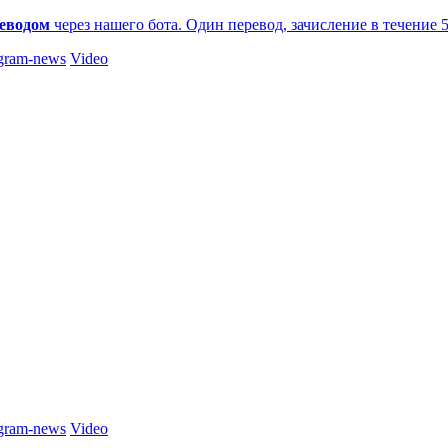
еводом
через нашего бота. Один перевод, зачисление в течение 
gram-news
Video
gram-news
Video