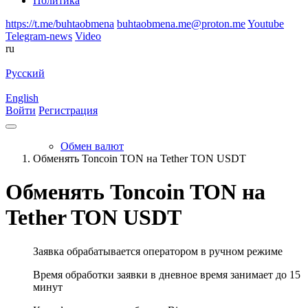
Политика
https://t.me/buhtaobmena
buhtaobmena.me@proton.me
Youtube
Telegram-news
Video
ru
Русский
English
Войти
Регистрация
Обмен валют
Обменять Toncoin TON на Tether TON USDT
Обменять Toncoin TON на
Tether TON USDT
Заявка обрабатывается оператором в ручном режиме
Время обработки заявки в дневное время занимает до 15
минут