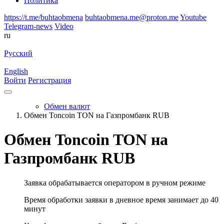
Политика
https://t.me/buhtaobmena
buhtaobmena.me@proton.me
Youtube
Telegram-news
Video
ru
Русский
English
Войти
Регистрация
Обмен валют
Обмен Toncoin TON на Газпромбанк RUB
Обмен Toncoin TON на
Газпромбанк RUB
Заявка обрабатывается оператором в ручном режиме
Время обработки заявки в дневное время занимает до 40
минут