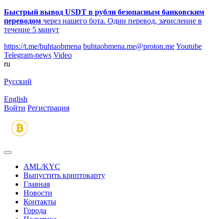
Быстрый вывод USDT в рубли безопасным банковским
переводом
через нашего бота. Один перевод, зачисление в
течение 5 минут
https://t.me/buhtaobmena
buhtaobmena.me@proton.me
Youtube
Telegram-news
Video
ru
Русский
English
Войти
Регистрация
AML/KYC
Выпустить криптокарту
Главная
Новости
Контакты
Города