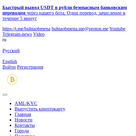
Быстрый вывод USDT в рубли безопасным банковским
переводом
через нашего бота. Один перевод, зачисление в
течение 5 минут
https://t.me/buhtaobmena
buhtaobmena.me@proton.me
Youtube
Telegram-news
Video
ru
Русский
English
Войти
Регистрация
AML/KYC
Выпустить криптокарту
Главная
Новости
Контакты
Города