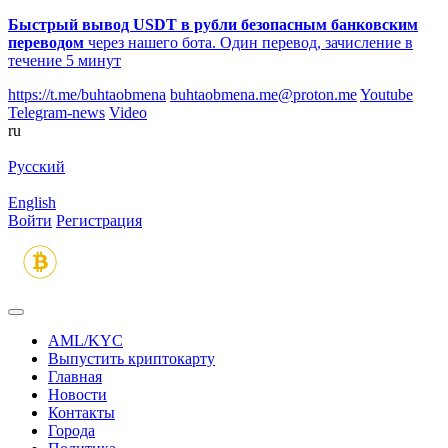
Быстрый вывод USDT в рубли безопасным банковским
переводом
через нашего бота. Один перевод, зачисление в
течение 5 минут
https://t.me/buhtaobmena
buhtaobmena.me@proton.me
Youtube
Telegram-news
Video
ru
Русский
English
Войти
Регистрация
AML/KYC
Выпустить криптокарту
Главная
Новости
Контакты
Города