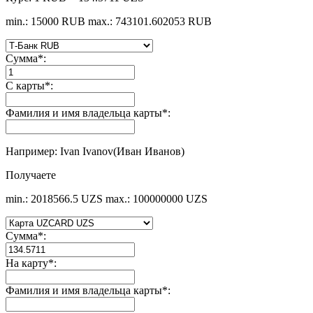
min.: 15000 RUB
max.: 743101.602053 RUB
Сумма
*
:
С карты
*
:
Фамилия и имя владельца карты
*
:
Например: Ivan Ivanov(Иван Иванов)
Получаете
min.: 2018566.5 UZS
max.: 100000000 UZS
Сумма
*
:
На карту
*
:
Фамилия и имя владельца карты
*
: