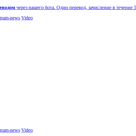
еводом
через нашего бота. Один перевод, зачисление в течение 
gram-news
Video
gram-news
Video