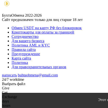
БухтаОбмена 2022-2026
Сайт предназначен только для лиц старше 18 лет
Обмен USDT на карту РФ без блокировок
Криптокарты для оплаты за границей
Сотрудничество
Для вашего бизнеса
Политика AML и KYC
Правила сайта
Предупреждение
Карта сайта
Политика
Для правохранительных органов
написать
buhtaobmena@gmail.com
24/7 worktime
Выбрать файл
Give
Get
Exchange
Этот 
days
hours