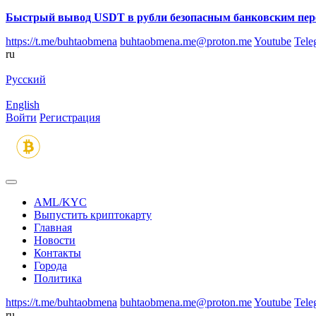
Быстрый вывод USDT в рубли безопасным банковским пер
https://t.me/buhtaobmena
buhtaobmena.me@proton.me
Youtube
Tele
ru
Русский
English
Войти
Регистрация
AML/KYC
Выпустить криптокарту
Главная
Новости
Контакты
Города
Политика
https://t.me/buhtaobmena
buhtaobmena.me@proton.me
Youtube
Tele
ru