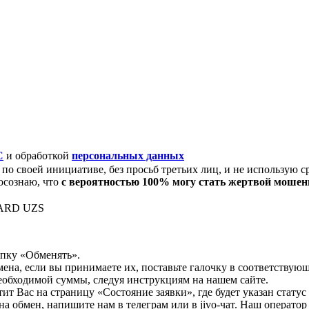
C
и обработкой
персональных данных
по своей инициативе, без просьб третьих лиц, и не использую с
осознаю, что
с вероятностью 100% могу стать жертвой моше
CARD UZS
опку «Обменять».
мена, если вы принимаете их, поставьте галочку в соответствую
необходимой суммы, следуя инструкциям на нашем сайте.
т Вас на страницу «Состояние заявки», где будет указан статус
на обмен, напишите нам в телеграм или в jivo-чат. Наш операто