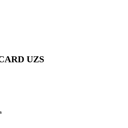
UZCARD UZS
в