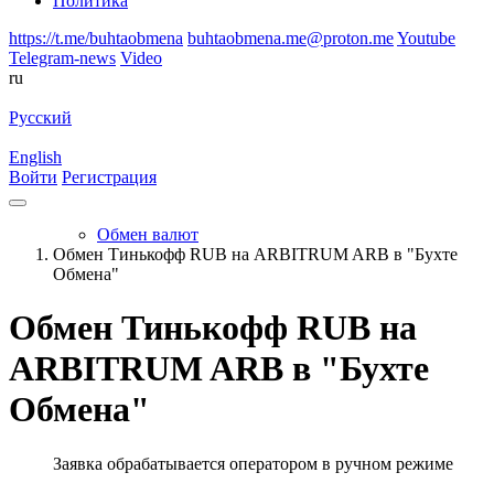
Политика
https://t.me/buhtaobmena
buhtaobmena.me@proton.me
Youtube
Telegram-news
Video
ru
Русский
English
Войти
Регистрация
Обмен валют
Обмен Тинькофф RUB на ARBITRUM ARB в "Бухте
Обмена"
Обмен Тинькофф RUB на
ARBITRUM ARB в "Бухте
Обмена"
Заявка обрабатывается оператором в ручном режиме