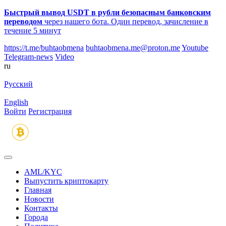
Быстрый вывод USDT в рубли безопасным банковским
переводом
через нашего бота. Один перевод, зачисление в
течение 5 минут
https://t.me/buhtaobmena
buhtaobmena.me@proton.me
Youtube
Telegram-news
Video
ru
Русский
English
Войти
Регистрация
AML/KYC
Выпустить криптокарту
Главная
Новости
Контакты
Города