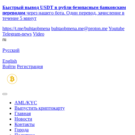
Быстрый вывод USDT в рубли безопасным банковским
переводом
через нашего бота. Один перевод, зачисление в
течение 5 минут
https://t.me/buhtaobmena
buhtaobmena.me@proton.me
Youtube
Telegram-news
Video
ru
Русский
English
Войти
Регистрация
AML/KYC
Выпустить криптокарту
Главная
Новости
Контакты
Города