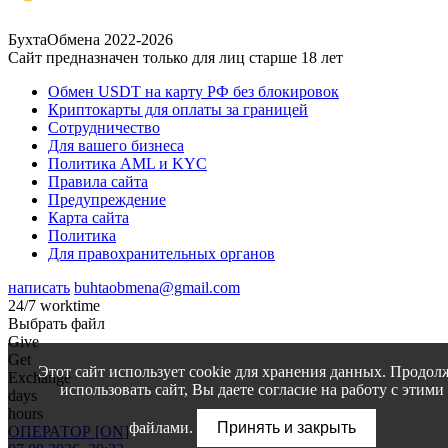
БухтаОбмена 2022-2026
Сайт предназначен только для лиц старше 18 лет
Обмен USDT на карту РФ без блокировок
Криптокарты для оплаты за границей
Сотрудничество
Для вашего бизнеса
Политика AML и KYC
Правила сайта
Предупреждение
Карта сайта
Политика
Для правохранительных органов
написать
buhtaobmena@gmail.com
24/7 worktime
Выбрать файл
Give
Get
Этот сайт использует cookie для хранения данных. Продол
Exchange
использовать сайт, Вы даете согласие на работу с этими
days
hours
файлами.
Принять и закрыть
ОПЕРАТОР [ON]