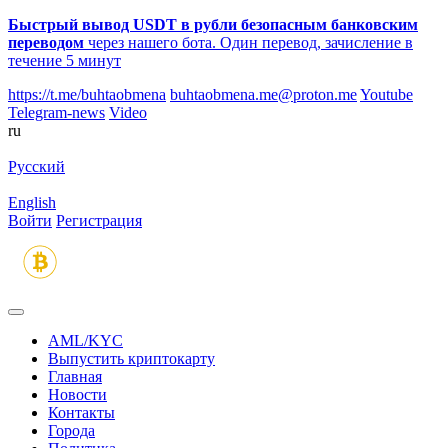
Быстрый вывод USDT в рубли безопасным банковским
переводом
через нашего бота. Один перевод, зачисление в
течение 5 минут
https://t.me/buhtaobmena
buhtaobmena.me@proton.me
Youtube
Telegram-news
Video
ru
Русский
English
Войти
Регистрация
AML/KYC
Выпустить криптокарту
Главная
Новости
Контакты
Города