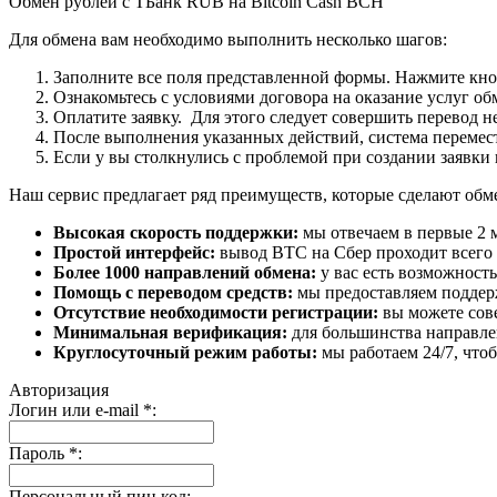
Обмен рублей с ТБанк RUB на Bitcoin Cash BCH
Для обмена вам необходимо выполнить несколько шагов:
Заполните все поля представленной формы. Нажмите кн
Ознакомьтесь с условиями договора на оказание услуг об
Оплатите заявку. Для этого следует совершить перевод 
После выполнения указанных действий, система перемести
Если у вы столкнулись с проблемой при создании заявки 
Наш сервис предлагает ряд преимуществ, которые сделают об
Высокая скорость поддержки:
мы отвечаем в первые 2 
Простой интерфейс:
вывод BTC на Сбер проходит всего в
Более 1000 направлений обмена:
у вас есть возможност
Помощь с переводом средств:
мы предоставляем поддерж
Отсутствие необходимости регистрации:
вы можете сове
Минимальная верификация:
для большинства направле
Круглосуточный режим работы:
мы работаем 24/7, что
Авторизация
Логин или e-mail
*
:
Пароль
*
:
Персональный пин код: