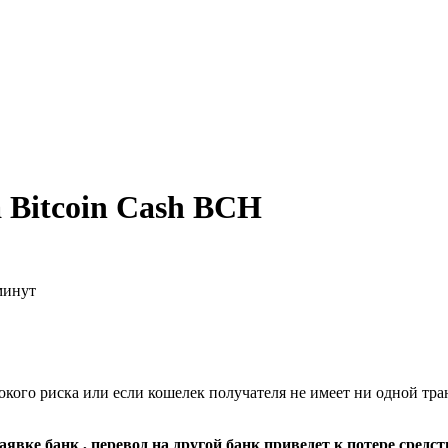
 Bitcoin Cash BCH
минут
кого риска или если кошелек получателя не имеет ни одной тра
явке банк , перевод на другой банк приведет к потере средст