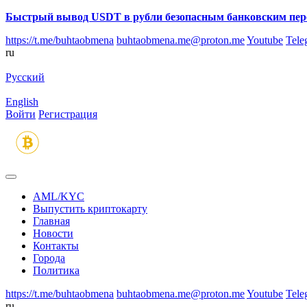
Быстрый вывод USDT в рубли безопасным банковским пер
https://t.me/buhtaobmena
buhtaobmena.me@proton.me
Youtube
Tele
ru
Русский
English
Войти
Регистрация
AML/KYC
Выпустить криптокарту
Главная
Новости
Контакты
Города
Политика
https://t.me/buhtaobmena
buhtaobmena.me@proton.me
Youtube
Tele
ru