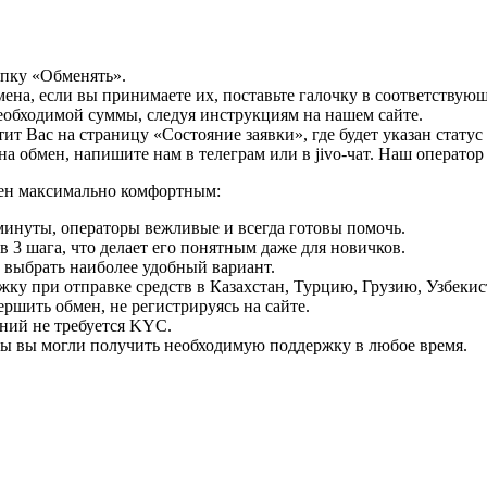
опку «Обменять».
мена, если вы принимаете их, поставьте галочку в соответствую
необходимой суммы, следуя инструкциям на нашем сайте.
т Вас на страницу «Состояние заявки», где будет указан статус
на обмен, напишите нам в телеграм или в jivo-чат. Наш операто
мен максимально комфортным:
минуты, операторы вежливые и всегда готовы помочь.
 3 шага, что делает его понятным даже для новичков.
ь выбрать наиболее удобный вариант.
ку при отправке средств в Казахстан, Турцию, Грузию, Узбеки
ршить обмен, не регистрируясь на сайте.
ний не требуется KYC.
бы вы могли получить необходимую поддержку в любое время.