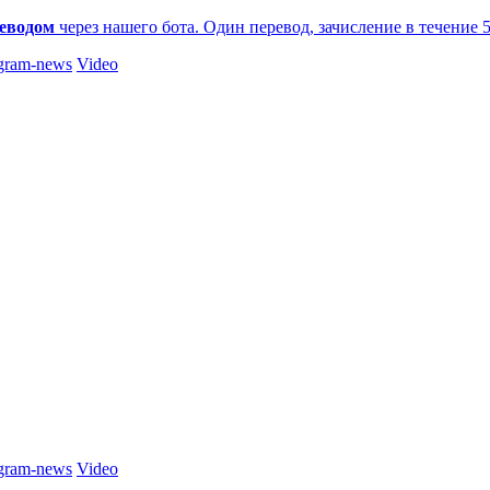
еводом
через нашего бота. Один перевод, зачисление в течение 
gram-news
Video
gram-news
Video