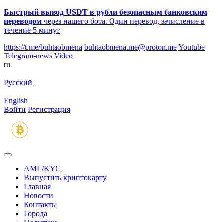
Быстрый вывод USDT в рубли безопасным банковским
переводом
через нашего бота. Один перевод, зачисление в
течение 5 минут
https://t.me/buhtaobmena
buhtaobmena.me@proton.me
Youtube
Telegram-news
Video
ru
Русский
English
Войти
Регистрация
AML/KYC
Выпустить криптокарту
Главная
Новости
Контакты
Города