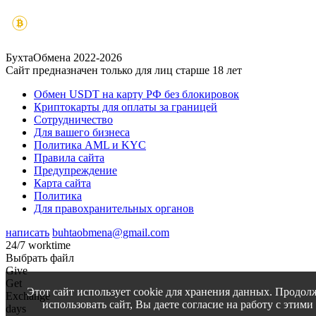
БухтаОбмена 2022-2026
Сайт предназначен только для лиц старше 18 лет
Обмен USDT на карту РФ без блокировок
Криптокарты для оплаты за границей
Сотрудничество
Для вашего бизнеса
Политика AML и KYC
Правила сайта
Предупреждение
Карта сайта
Политика
Для правохранительных органов
написать
buhtaobmena@gmail.com
24/7 worktime
Выбрать файл
Give
Get
Этот сайт использует cookie для хранения данных. Продол
Exchange
использовать сайт, Вы даете согласие на работу с этими
days