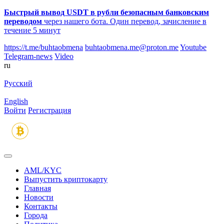
Быстрый вывод USDT в рубли безопасным банковским
переводом
через нашего бота. Один перевод, зачисление в
течение 5 минут
https://t.me/buhtaobmena
buhtaobmena.me@proton.me
Youtube
Telegram-news
Video
ru
Русский
English
Войти
Регистрация
AML/KYC
Выпустить криптокарту
Главная
Новости
Контакты
Города