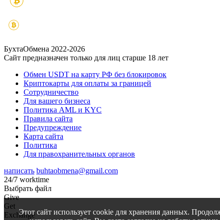
БухтаОбмена 2022-2026
Сайт предназначен только для лиц старше 18 лет
Обмен USDT на карту РФ без блокировок
Криптокарты для оплаты за границей
Сотрудничество
Для вашего бизнеса
Политика AML и KYC
Правила сайта
Предупреждение
Карта сайта
Политика
Для правохранительных органов
написать
buhtaobmena@gmail.com
24/7 worktime
Выбрать файл
Give
Get
Этот сайт использует cookie для хранения данных. Продол
Exchange