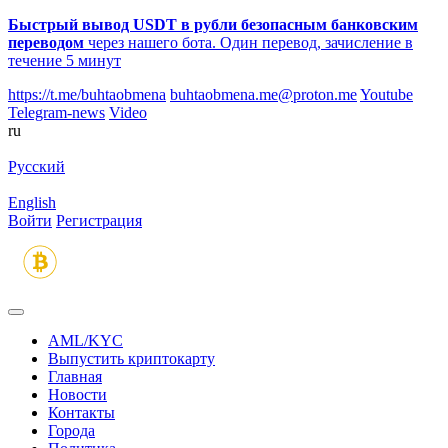
Быстрый вывод USDT в рубли безопасным банковским
переводом
через нашего бота. Один перевод, зачисление в
течение 5 минут
https://t.me/buhtaobmena
buhtaobmena.me@proton.me
Youtube
Telegram-news
Video
ru
Русский
English
Войти
Регистрация
AML/KYC
Выпустить криптокарту
Главная
Новости
Контакты
Города