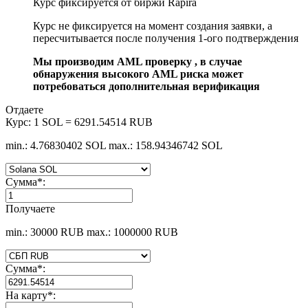
Курс фиксируется от биржи Rapira
Курс не фиксируется на момент создания заявки, а
пересчитывается после получения 1-ого подтверждения
Мы производим AML проверку , в случае
обнаружения высокого AML риска может
потребоваться дополнительная верификация
Отдаете
Курс:
1 SOL = 6291.54514 RUB
min.: 4.76830402 SOL
max.: 158.94346742 SOL
Сумма
*
:
Получаете
min.: 30000 RUB
max.: 1000000 RUB
Сумма
*
:
На карту
*
: