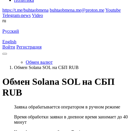
Политика
https://t.me/buhtaobmena
buhtaobmena.me@proton.me
Youtube
Telegram-news
Video
ru
Русский
English
Войти
Регистрация
Обмен валют
Обмен Solana SOL на СБП RUB
Обмен Solana SOL на СБП
RUB
Заявка обрабатывается оператором в ручном режиме
Время обработки заявки в дневное время занимает до 40
минут