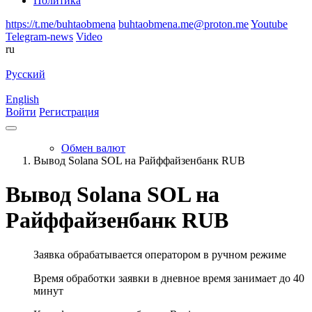
Политика
https://t.me/buhtaobmena
buhtaobmena.me@proton.me
Youtube
Telegram-news
Video
ru
Русский
English
Войти
Регистрация
Обмен валют
Вывод Solana SOL на Райффайзенбанк RUB
Вывод Solana SOL на
Райффайзенбанк RUB
Заявка обрабатывается оператором в ручном режиме
Время обработки заявки в дневное время занимает до 40
минут