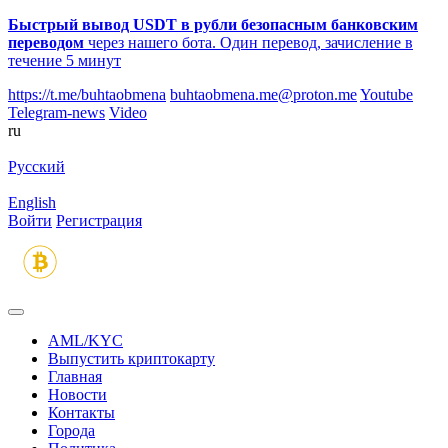
Быстрый вывод USDT в рубли безопасным банковским
переводом
через нашего бота. Один перевод, зачисление в
течение 5 минут
https://t.me/buhtaobmena
buhtaobmena.me@proton.me
Youtube
Telegram-news
Video
ru
Русский
English
Войти
Регистрация
AML/KYC
Выпустить криптокарту
Главная
Новости
Контакты
Города