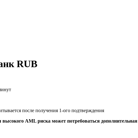
Банк RUB
минут
читывается после получения 1-ого подтверждения
я высокого AML риска может потребоваться дополнительна