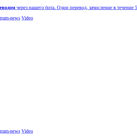
еводом
через нашего бота. Один перевод, зачисление в течение 
gram-news
Video
gram-news
Video