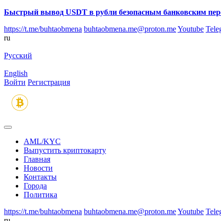
Быстрый вывод USDT в рубли безопасным банковским пер
https://t.me/buhtaobmena
buhtaobmena.me@proton.me
Youtube
Tele
ru
Русский
English
Войти
Регистрация
AML/KYC
Выпустить криптокарту
Главная
Новости
Контакты
Города
Политика
https://t.me/buhtaobmena
buhtaobmena.me@proton.me
Youtube
Tele
ru