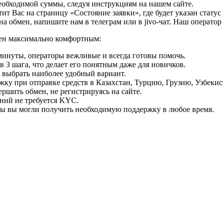
необходимой суммы, следуя инструкциям на нашем сайте.
т Вас на страницу «Состояние заявки», где будет указан статус
на обмен, напишите нам в телеграм или в jivo-чат. Наш операто
мен максимально комфортным:
минуты, операторы вежливые и всегда готовы помочь.
 3 шага, что делает его понятным даже для новичков.
ь выбрать наиболее удобный вариант.
ку при отправке средств в Казахстан, Турцию, Грузию, Узбеки
ршить обмен, не регистрируясь на сайте.
ний не требуется KYC.
бы вы могли получить необходимую поддержку в любое время.