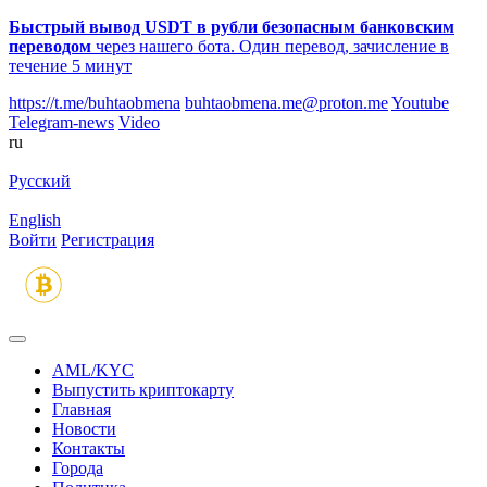
Быстрый вывод USDT в рубли безопасным банковским
переводом
через нашего бота. Один перевод, зачисление в
течение 5 минут
https://t.me/buhtaobmena
buhtaobmena.me@proton.me
Youtube
Telegram-news
Video
ru
Русский
English
Войти
Регистрация
AML/KYC
Выпустить криптокарту
Главная
Новости
Контакты
Города