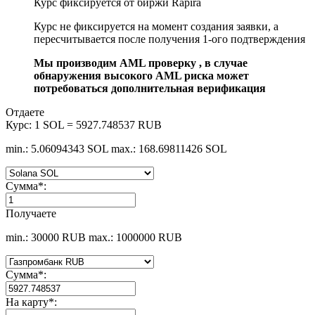
Курс фиксируется от биржи Rapira
Курс не фиксируется на момент создания заявки, а
пересчитывается после получения 1-ого подтверждения
Мы производим AML проверку , в случае
обнаружения высокого AML риска может
потребоваться дополнительная верификация
Отдаете
Курс:
1 SOL = 5927.748537 RUB
min.: 5.06094343 SOL
max.: 168.69811426 SOL
Сумма
*
:
Получаете
min.: 30000 RUB
max.: 1000000 RUB
Сумма
*
:
На карту
*
: