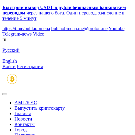
Быстрый вывод USDT в рубли безопасным банковским
переводом
через нашего бота. Один перевод, зачисление в
течение 5 минут
https://t.me/buhtaobmena
buhtaobmena.me@proton.me
Youtube
Telegram-news
Video
ru
Русский
English
Войти
Регистрация
AML/KYC
Выпустить криптокарту
Главная
Новости
Контакты
Города