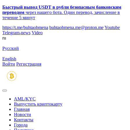
Быстрый вывод USDT в рубли безопасным банковским
переводом
через нашего бота. Один перевод, зачисление в
течение 5 минут
https://t.me/buhtaobmena
buhtaobmena.me@proton.me
Youtube
Telegram-news
Video
ru
Русский
English
Войти
Регистрация
AML/KYC
Выпустить криптокарту
Главная
Новости
Контакты
Города