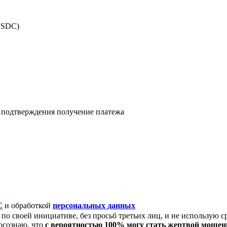
USDC)
я подтверждения получение платежа
C
и обработкой
персональных данных
по своей инициативе, без просьб третьих лиц, и не использую с
осознаю, что
с вероятностью 100% могу стать жертвой моше