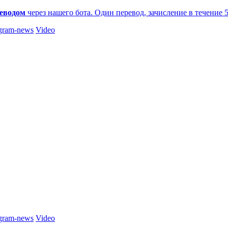
еводом
через нашего бота. Один перевод, зачисление в течение 
gram-news
Video
gram-news
Video