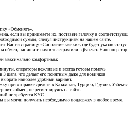
опку «Обменять».
мена, если вы принимаете их, поставьте галочку в соответствую
необходимой суммы, следуя инструкциям на нашем сайте.
т Вас на страницу «Состояние заявки», где будет указан статус
на обмен, напишите нам в телеграм или в jivo-чат. Наш операто
мен максимально комфортным:
минуты, операторы вежливые и всегда готовы помочь.
 3 шага, что делает его понятным даже для новичков.
ь выбрать наиболее удобный вариант.
ку при отправке средств в Казахстан, Турцию, Грузию, Узбеки
ршить обмен, не регистрируясь на сайте.
ний не требуется KYC.
бы вы могли получить необходимую поддержку в любое время.