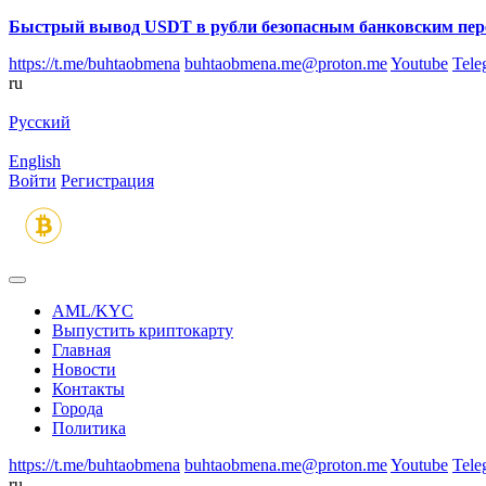
Быстрый вывод USDT в рубли безопасным банковским пер
https://t.me/buhtaobmena
buhtaobmena.me@proton.me
Youtube
Tele
ru
Русский
English
Войти
Регистрация
AML/KYC
Выпустить криптокарту
Главная
Новости
Контакты
Города
Политика
https://t.me/buhtaobmena
buhtaobmena.me@proton.me
Youtube
Tele
ru