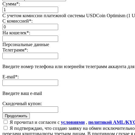
Сумма
*
:
С учетом комиссии платежной системы USDCoin Optimism (1 
С комиссией
*
:
На кошелек
*
:
Персональные данные
Телеграмм
*
:
Введите номер телефона или юзернейм телеграмм аккаунта дл
E-mail
*
:
Введите ваш e-mail
Скидочный купон:
Я прочитал и согласен с
условиями
,
политикой AML/KY
Я подтверждаю, что создаю заявку на обмен исключительно 
передачи криптовалюты третьим лицам. В противном случае я 