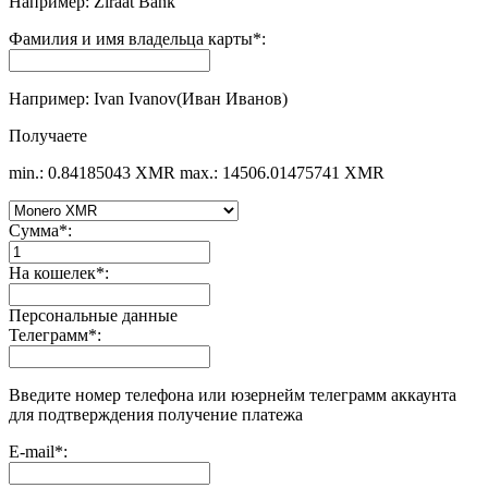
Например: Ziraat Bank
Фамилия и имя владельца карты
*
:
Например: Ivan Ivanov(Иван Иванов)
Получаете
min.: 0.84185043 XMR
max.: 14506.01475741 XMR
Сумма
*
:
На кошелек
*
:
Персональные данные
Телеграмм
*
:
Введите номер телефона или юзернейм телеграмм аккаунта
для подтверждения получение платежа
E-mail
*
: