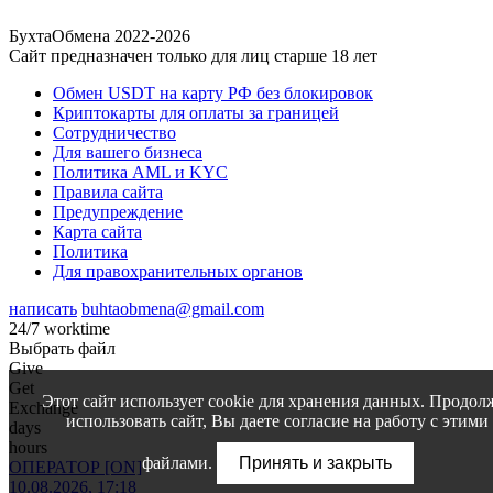
БухтаОбмена 2022-2026
Сайт предназначен только для лиц старше 18 лет
Обмен USDT на карту РФ без блокировок
Криптокарты для оплаты за границей
Сотрудничество
Для вашего бизнеса
Политика AML и KYC
Правила сайта
Предупреждение
Карта сайта
Политика
Для правохранительных органов
написать
buhtaobmena@gmail.com
24/7 worktime
Выбрать файл
Give
Get
Этот сайт использует cookie для хранения данных. Продол
Exchange
использовать сайт, Вы даете согласие на работу с этими
days
hours
файлами.
Принять и закрыть
ОПЕРАТОР [ON]
10.08.2026, 17:18