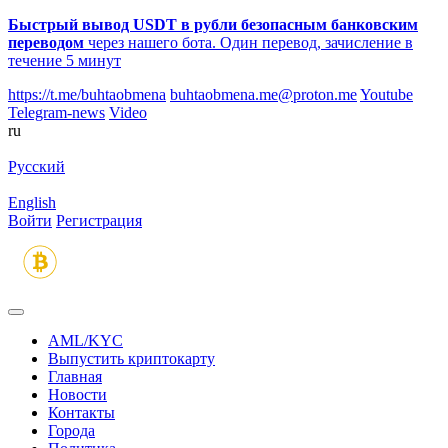
Быстрый вывод USDT в рубли безопасным банковским
переводом
через нашего бота. Один перевод, зачисление в
течение 5 минут
https://t.me/buhtaobmena
buhtaobmena.me@proton.me
Youtube
Telegram-news
Video
ru
Русский
English
Войти
Регистрация
AML/KYC
Выпустить криптокарту
Главная
Новости
Контакты
Города