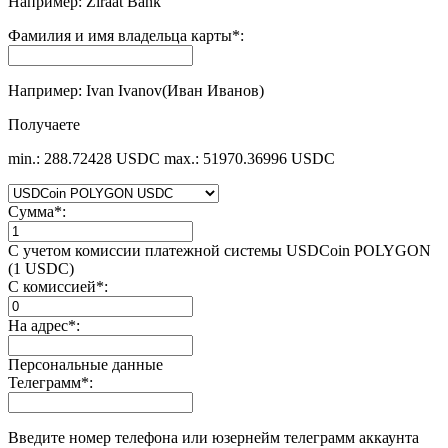
Например: Ziraat Bank
Фамилия и имя владельца карты
*
:
Например: Ivan Ivanov(Иван Иванов)
Получаете
min.: 288.72428 USDC
max.: 51970.36996 USDC
Сумма
*
:
С учетом комиссии платежной системы USDCoin POLYGON
(1 USDC)
С комиссией
*
:
На адрес
*
:
Персональные данные
Телеграмм
*
:
Введите номер телефона или юзернейм телеграмм аккаунта