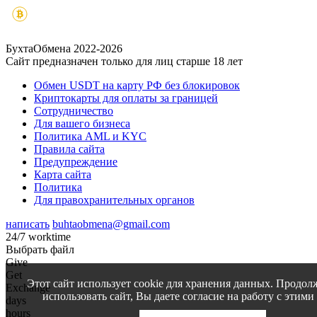
БухтаОбмена 2022-2026
Сайт предназначен только для лиц старше 18 лет
Обмен USDT на карту РФ без блокировок
Криптокарты для оплаты за границей
Сотрудничество
Для вашего бизнеса
Политика AML и KYC
Правила сайта
Предупреждение
Карта сайта
Политика
Для правохранительных органов
написать
buhtaobmena@gmail.com
24/7 worktime
Выбрать файл
Give
Get
Этот сайт использует cookie для хранения данных. Продол
Exchange
использовать сайт, Вы даете согласие на работу с этими
days
hours