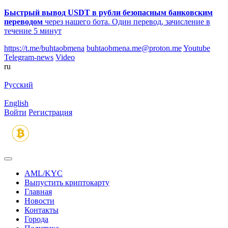
Быстрый вывод USDT в рубли безопасным банковским
переводом
через нашего бота. Один перевод, зачисление в
течение 5 минут
https://t.me/buhtaobmena
buhtaobmena.me@proton.me
Youtube
Telegram-news
Video
ru
Русский
English
Войти
Регистрация
AML/KYC
Выпустить криптокарту
Главная
Новости
Контакты
Города