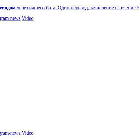
еводом
через нашего бота. Один перевод, зачисление в течение 
gram-news
Video
gram-news
Video