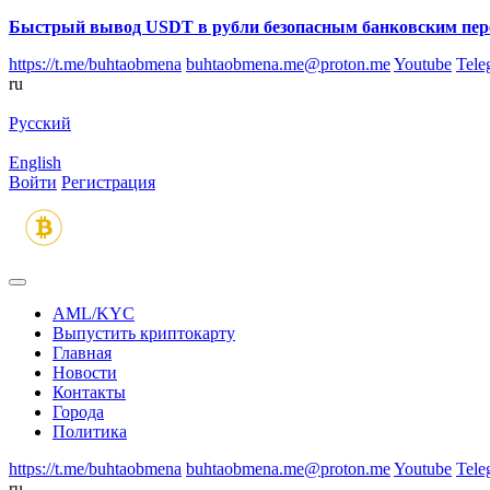
Быстрый вывод USDT в рубли безопасным банковским пер
https://t.me/buhtaobmena
buhtaobmena.me@proton.me
Youtube
Tele
ru
Русский
English
Войти
Регистрация
AML/KYC
Выпустить криптокарту
Главная
Новости
Контакты
Города
Политика
https://t.me/buhtaobmena
buhtaobmena.me@proton.me
Youtube
Tele
ru