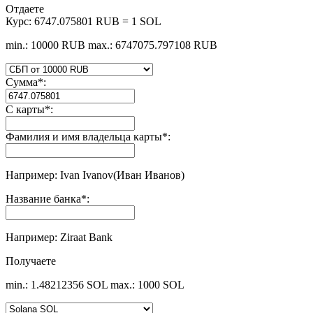
Отдаете
Курс:
6747.075801 RUB = 1 SOL
min.: 10000 RUB
max.: 6747075.797108 RUB
Сумма
*
:
С карты
*
:
Фамилия и имя владельца карты
*
:
Например: Ivan Ivanov(Иван Иванов)
Название банка
*
:
Например: Ziraat Bank
Получаете
min.: 1.48212356 SOL
max.: 1000 SOL