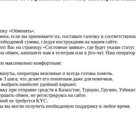
опку «Обменять».
мена, если вы принимаете их, поставьте галочку в соответствую
необходимой суммы, следуя инструкциям на нашем сайте.
т Вас на страницу «Состояние заявки», где будет указан статус
на обмен, напишите нам в телеграм или в jivo-чат. Наш операто
мен максимально комфортным:
минуты, операторы вежливые и всегда готовы помочь.
 3 шага, что делает его понятным даже для новичков.
ь выбрать наиболее удобный вариант.
ку при отправке средств в Казахстан, Турцию, Грузию, Узбеки
ршить обмен, не регистрируясь на сайте.
ний не требуется KYC.
бы вы могли получить необходимую поддержку в любое время.