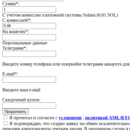
Сумма
*
:
С учетом комиссии платежной системы Solana (0.01 SOL)
С комиссией
*
:
На кошелек
*
:
Персональные данные
Телеграмм
*
:
Введите номер телефона или юзернейм телеграмм аккаунта дл
E-mail
*
:
Введите ваш e-mail
Скидочный купон:
Я прочитал и согласен с
условиями
,
политикой AML/KY
Я подтверждаю, что создаю заявку на обмен исключительно 
передачи криптовалюты третьим лицам. В противном случае я 