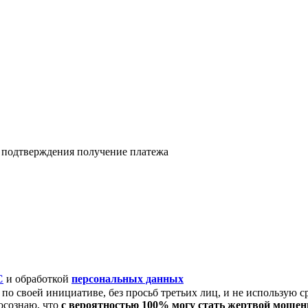
я подтверждения получение платежа
C
и обработкой
персональных данных
по своей инициативе, без просьб третьих лиц, и не использую с
осознаю, что
с вероятностью 100% могу стать жертвой моше