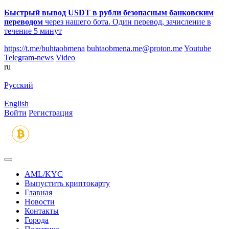
Быстрый вывод USDT в рубли безопасным банковским
переводом
через нашего бота. Один перевод, зачисление в
течение 5 минут
https://t.me/buhtaobmena
buhtaobmena.me@proton.me
Youtube
Telegram-news
Video
ru
Русский
English
Войти
Регистрация
AML/KYC
Выпустить криптокарту
Главная
Новости
Контакты
Города