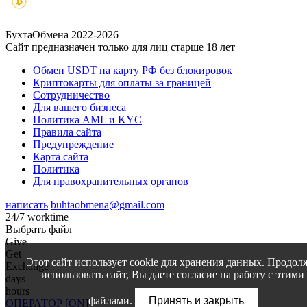
БухтаОбмена 2022-2026
Сайт предназначен только для лиц старше 18 лет
Обмен USDT на карту РФ без блокировок
Криптокарты для оплаты за границей
Сотрудничество
Для вашего бизнеса
Политика AML и KYC
Правила сайта
Предупреждение
Карта сайта
Политика
Для правохранительных органов
написать
buhtaobmena@gmail.com
24/7 worktime
Выбрать файл
Give
Get
Этот сайт использует cookie для хранения данных. Продол
Exchange
использовать сайт, Вы даете согласие на работу с этими
days
hours
файлами.
Принять и закрыть
ОПЕРАТОР [ON]