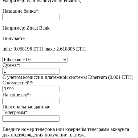
Например: Ivan Ivanov(Иван Иванов)
Название банка
*
:
Например: Ziraat Bank
Получаете
min.: 0.058196 ETH
max.: 2.618805 ETH
Сумма
*
:
С учетом комиссии платежной системы Ethereum (0.001 ETH)
С комиссией
*
:
На кошелек
*
:
Персональные данные
Телеграмм
*
:
Введите номер телефона или юзернейм телеграмм аккаунта
для подтверждения получение платежа