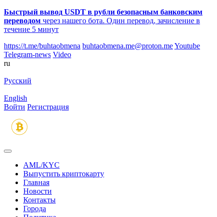
Быстрый вывод USDT в рубли безопасным банковским
переводом
через нашего бота. Один перевод, зачисление в
течение 5 минут
https://t.me/buhtaobmena
buhtaobmena.me@proton.me
Youtube
Telegram-news
Video
ru
Русский
English
Войти
Регистрация
AML/KYC
Выпустить криптокарту
Главная
Новости
Контакты
Города