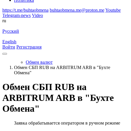
Политика
https://t.me/buhtaobmena
buhtaobmena.me@proton.me
Youtube
Telegram-news
Video
ru
Русский
English
Войти
Регистрация
Обмен валют
Обмен СБП RUB на ARBITRUM ARB в "Бухте
Обмена"
Обмен СБП RUB на
ARBITRUM ARB в "Бухте
Обмена"
Заявка обрабатывается оператором в ручном режиме