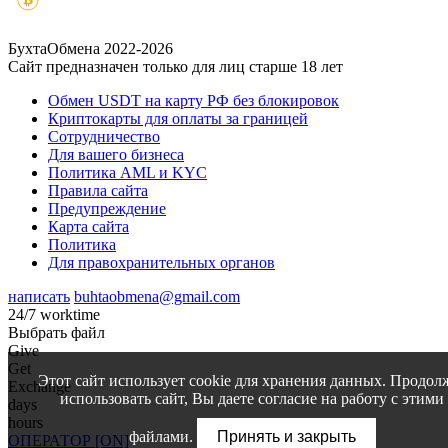
БухтаОбмена 2022-2026
Сайт предназначен только для лиц старше 18 лет
Обмен USDT на карту РФ без блокировок
Криптокарты для оплаты за границей
Сотрудничество
Для вашего бизнеса
Политика AML и KYC
Правила сайта
Предупреждение
Карта сайта
Политика
Для правохранительных органов
написать
buhtaobmena@gmail.com
24/7 worktime
Выбрать файл
Give
Get
Этот сайт использует cookie для хранения данных. Продол
Exchange
использовать сайт, Вы даете согласие на работу с этими
days
hours
файлами.
Принять и закрыть
ОПЕРАТОР [ON]