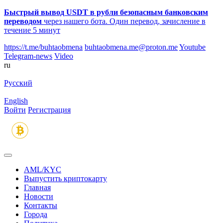
Быстрый вывод USDT в рубли безопасным банковским
переводом
через нашего бота. Один перевод, зачисление в
течение 5 минут
https://t.me/buhtaobmena
buhtaobmena.me@proton.me
Youtube
Telegram-news
Video
ru
Русский
English
Войти
Регистрация
AML/KYC
Выпустить криптокарту
Главная
Новости
Контакты
Города