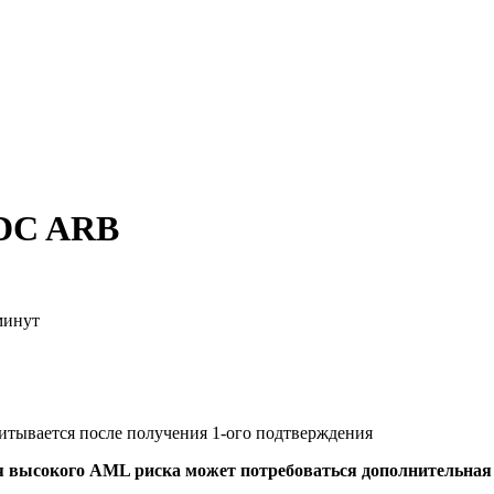
SDC ARB
минут
читывается после получения 1-ого подтверждения
я высокого AML риска может потребоваться дополнительна