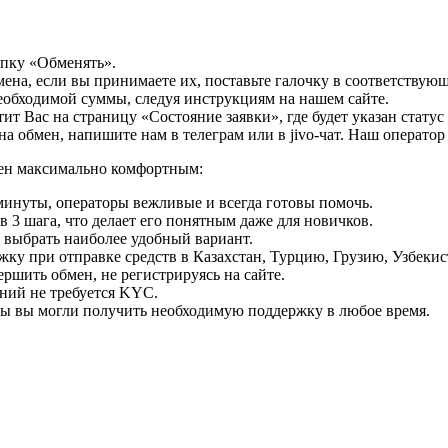
опку «Обменять».
мена, если вы принимаете их, поставьте галочку в соответствую
необходимой суммы, следуя инструкциям на нашем сайте.
т Вас на страницу «Состояние заявки», где будет указан статус
на обмен, напишите нам в телеграм или в jivo-чат. Наш операто
мен максимально комфортным:
минуты, операторы вежливые и всегда готовы помочь.
 3 шага, что делает его понятным даже для новичков.
ь выбрать наиболее удобный вариант.
ку при отправке средств в Казахстан, Турцию, Грузию, Узбеки
ршить обмен, не регистрируясь на сайте.
ний не требуется KYC.
бы вы могли получить необходимую поддержку в любое время.