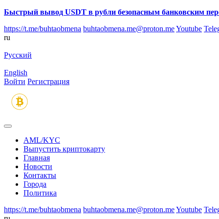
Быстрый вывод USDT в рубли безопасным банковским пер
https://t.me/buhtaobmena
buhtaobmena.me@proton.me
Youtube
Tele
ru
Русский
English
Войти
Регистрация
AML/KYC
Выпустить криптокарту
Главная
Новости
Контакты
Города
Политика
https://t.me/buhtaobmena
buhtaobmena.me@proton.me
Youtube
Tele
ru