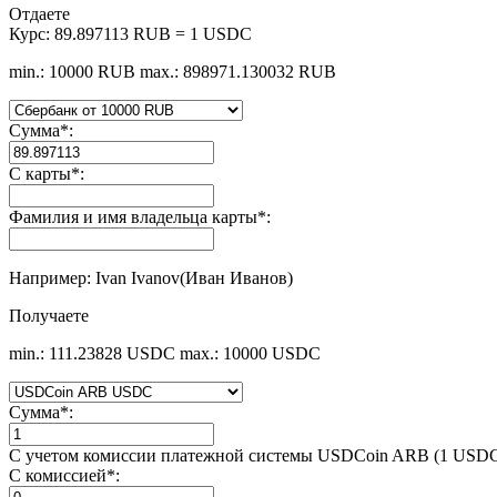
Отдаете
Курс:
89.897113 RUB = 1 USDC
min.: 10000 RUB
max.: 898971.130032 RUB
Сумма
*
:
С карты
*
:
Фамилия и имя владельца карты
*
:
Например: Ivan Ivanov(Иван Иванов)
Получаете
min.: 111.23828 USDC
max.: 10000 USDC
Сумма
*
:
С учетом комиссии платежной системы USDCoin ARB (1 USD
С комиссией
*
: