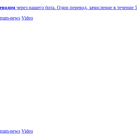
еводом
через нашего бота. Один перевод, зачисление в течение 
gram-news
Video
gram-news
Video