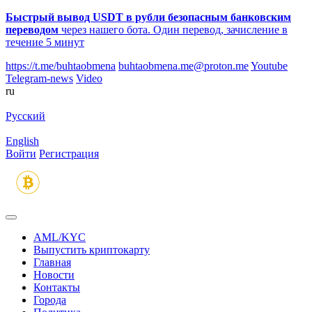
Быстрый вывод USDT в рубли безопасным банковским
переводом
через нашего бота. Один перевод, зачисление в
течение 5 минут
https://t.me/buhtaobmena
buhtaobmena.me@proton.me
Youtube
Telegram-news
Video
ru
Русский
English
Войти
Регистрация
AML/KYC
Выпустить криптокарту
Главная
Новости
Контакты
Города