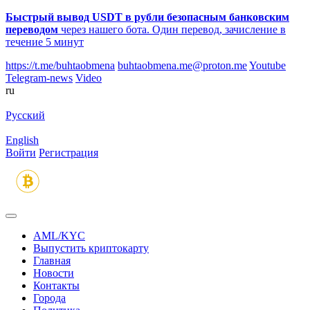
Быстрый вывод USDT в рубли безопасным банковским
переводом
через нашего бота. Один перевод, зачисление в
течение 5 минут
https://t.me/buhtaobmena
buhtaobmena.me@proton.me
Youtube
Telegram-news
Video
ru
Русский
English
Войти
Регистрация
AML/KYC
Выпустить криптокарту
Главная
Новости
Контакты
Города