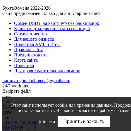
БухтаОбмена 2022-2026
Сайт предназначен только для лиц старше 18 лет
Обмен USDT на карту РФ без блокировок
Криптокарты для оплаты за границей
Сотрудничество
Для вашего бизнеса
Политика AML и KYC
Правила сайта
Предупреждение
Карта сайта
Политика
Для правохранительных органов
написать
buhtaobmena@gmail.com
24/7 worktime
Выбрать файл
Give
Get
Этот сайт использует cookie для хранения данных. Продол
Exchange
использовать сайт, Вы даете согласие на работу с этими
days
hours
файлами.
Принять и закрыть
ОПЕРАТОР [ON]
06.08.2026, 11:42