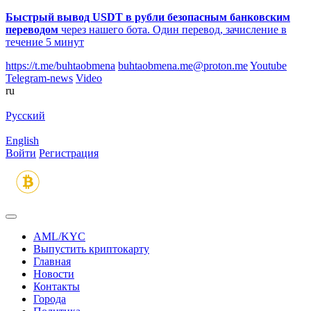
Быстрый вывод USDT в рубли безопасным банковским
переводом
через нашего бота. Один перевод, зачисление в
течение 5 минут
https://t.me/buhtaobmena
buhtaobmena.me@proton.me
Youtube
Telegram-news
Video
ru
Русский
English
Войти
Регистрация
AML/KYC
Выпустить криптокарту
Главная
Новости
Контакты
Города