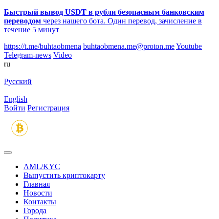
Быстрый вывод USDT в рубли безопасным банковским
переводом
через нашего бота. Один перевод, зачисление в
течение 5 минут
https://t.me/buhtaobmena
buhtaobmena.me@proton.me
Youtube
Telegram-news
Video
ru
Русский
English
Войти
Регистрация
AML/KYC
Выпустить криптокарту
Главная
Новости
Контакты
Города