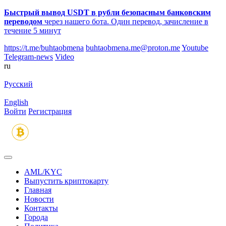
Быстрый вывод USDT в рубли безопасным банковским
переводом
через нашего бота. Один перевод, зачисление в
течение 5 минут
https://t.me/buhtaobmena
buhtaobmena.me@proton.me
Youtube
Telegram-news
Video
ru
Русский
English
Войти
Регистрация
AML/KYC
Выпустить криптокарту
Главная
Новости
Контакты
Города