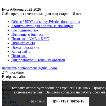
БухтаОбмена 2022-2026
Сайт предназначен только для лиц старше 18 лет
Обмен USDT на карту РФ без блокировок
Криптокарты для оплаты за границей
Сотрудничество
Для вашего бизнеса
Политика AML и KYC
Правила сайта
Предупреждение
Карта сайта
Политика
Для правохранительных органов
написать
buhtaobmena@gmail.com
24/7 worktime
Выбрать файл
Give
Get
Этот сайт использует cookie для хранения данных. Продол
Exchange
использовать сайт, Вы даете согласие на работу с этими
days
hours
файлами.
Принять и закрыть
ОПЕРАТОР [ON]