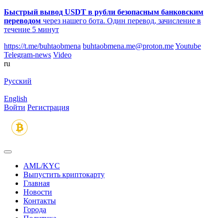
Быстрый вывод USDT в рубли безопасным банковским
переводом
через нашего бота. Один перевод, зачисление в
течение 5 минут
https://t.me/buhtaobmena
buhtaobmena.me@proton.me
Youtube
Telegram-news
Video
ru
Русский
English
Войти
Регистрация
AML/KYC
Выпустить криптокарту
Главная
Новости
Контакты
Города