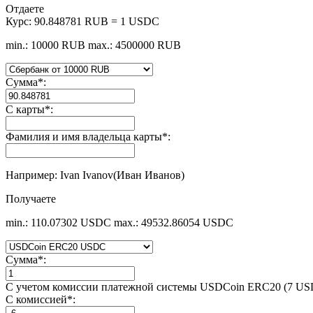
Отдаете
Курс:
90.848781 RUB = 1 USDC
min.: 10000 RUB
max.: 4500000 RUB
Сумма
*
:
С карты
*
:
Фамилия и имя владельца карты
*
:
Например: Ivan Ivanov(Иван Иванов)
Получаете
min.: 110.07302 USDC
max.: 49532.86054 USDC
Сумма
*
:
С учетом комиссии платежной системы USDCoin ERC20 (7 US
С комиссией
*
: