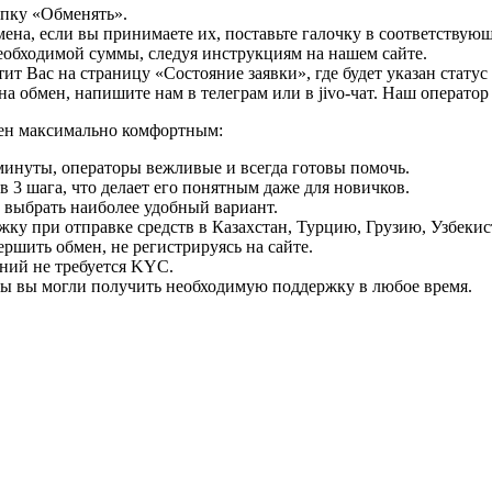
опку «Обменять».
мена, если вы принимаете их, поставьте галочку в соответствую
необходимой суммы, следуя инструкциям на нашем сайте.
т Вас на страницу «Состояние заявки», где будет указан статус
на обмен, напишите нам в телеграм или в jivo-чат. Наш операто
мен максимально комфортным:
минуты, операторы вежливые и всегда готовы помочь.
 3 шага, что делает его понятным даже для новичков.
ь выбрать наиболее удобный вариант.
ку при отправке средств в Казахстан, Турцию, Грузию, Узбеки
ршить обмен, не регистрируясь на сайте.
ний не требуется KYC.
бы вы могли получить необходимую поддержку в любое время.