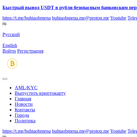
Быстрый вывод USDT в рубли безопасным банковским пер
https://t.me/buhtaobmena
buhtaobmena.me@proton.me
Youtube
Tele
ru
Русский
English
Войти
Регистрация
AML/KYC
Выпустить криптокарту
Главная
Новости
Контакты
Города
Политика
https://t.me/buhtaobmena
buhtaobmena.me@proton.me
Youtube
Tele
ru