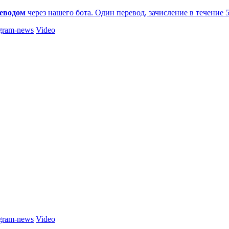
еводом
через нашего бота. Один перевод, зачисление в течение 
gram-news
Video
gram-news
Video