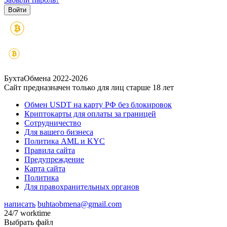
БухтаОбмена 2022-2026
Сайт предназначен только для лиц старше 18 лет
Обмен USDT на карту РФ без блокировок
Криптокарты для оплаты за границей
Сотрудничество
Для вашего бизнеса
Политика AML и KYC
Правила сайта
Предупреждение
Карта сайта
Политика
Для правохранительных органов
написать
buhtaobmena@gmail.com
24/7 worktime
Выбрать файл