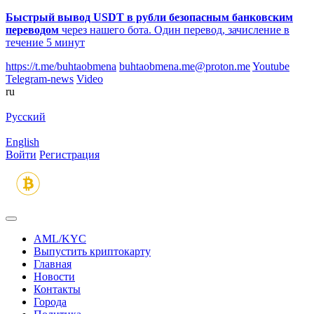
Быстрый вывод USDT в рубли безопасным банковским
переводом
через нашего бота. Один перевод, зачисление в
течение 5 минут
https://t.me/buhtaobmena
buhtaobmena.me@proton.me
Youtube
Telegram-news
Video
ru
Русский
English
Войти
Регистрация
AML/KYC
Выпустить криптокарту
Главная
Новости
Контакты
Города