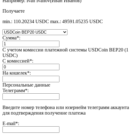
Например: Ivan Ivanov(Иван Иванов)
Получаете
min.: 110.20234 USDC
max.: 49591.05235 USDC
Сумма
*
:
С учетом комиссии платежной системы USDCoin BEP20 (1
USDC)
С комиссией
*
:
На кошелек
*
:
Персональные данные
Телеграмм
*
:
Введите номер телефона или юзернейм телеграмм аккаунта
для подтверждения получение платежа
E-mail
*
: