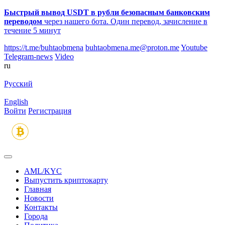
Быстрый вывод USDT в рубли безопасным банковским
переводом
через нашего бота. Один перевод, зачисление в
течение 5 минут
https://t.me/buhtaobmena
buhtaobmena.me@proton.me
Youtube
Telegram-news
Video
ru
Русский
English
Войти
Регистрация
AML/KYC
Выпустить криптокарту
Главная
Новости
Контакты
Города