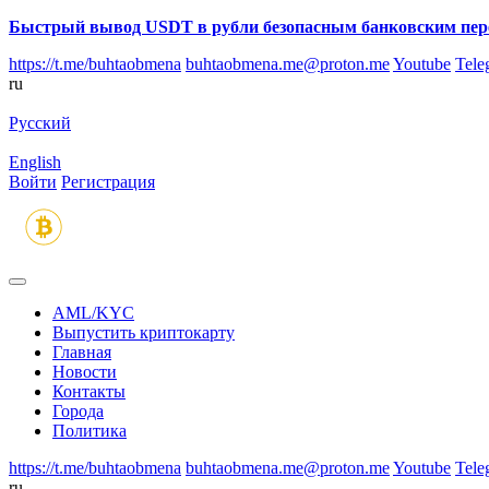
Быстрый вывод USDT в рубли безопасным банковским пер
https://t.me/buhtaobmena
buhtaobmena.me@proton.me
Youtube
Tele
ru
Русский
English
Войти
Регистрация
AML/KYC
Выпустить криптокарту
Главная
Новости
Контакты
Города
Политика
https://t.me/buhtaobmena
buhtaobmena.me@proton.me
Youtube
Tele
ru