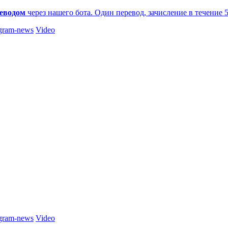
еводом
через нашего бота. Один перевод, зачисление в течение 
gram-news
Video
gram-news
Video