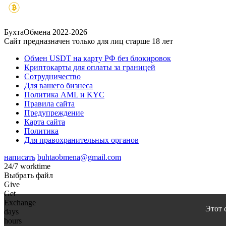
БухтаОбмена 2022-2026
Сайт предназначен только для лиц старше 18 лет
Обмен USDT на карту РФ без блокировок
Криптокарты для оплаты за границей
Сотрудничество
Для вашего бизнеса
Политика AML и KYC
Правила сайта
Предупреждение
Карта сайта
Политика
Для правохранительных органов
написать
buhtaobmena@gmail.com
24/7 worktime
Выбрать файл
Give
Get
Exchange
Этот 
days
hours