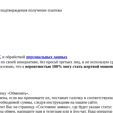
я подтверждения получение платежа
C
и обработкой
персональных данных
по своей инициативе, без просьб третьих лиц, и не использую с
осознаю, что
с вероятностью 100% могу стать жертвой моше
опку «Обменять».
мена, если вы принимаете их, поставьте галочку в соответствую
необходимой суммы, следуя инструкциям на нашем сайте.
т Вас на страницу «Состояние заявки», где будет указан статус
на обмен, напишите нам в телеграм или в jivo-чат. Наш операто