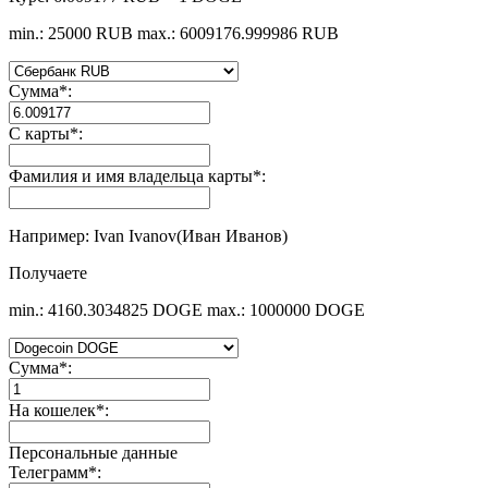
min.: 25000 RUB
max.: 6009176.999986 RUB
Сумма
*
:
С карты
*
:
Фамилия и имя владельца карты
*
:
Например: Ivan Ivanov(Иван Иванов)
Получаете
min.: 4160.3034825 DOGE
max.: 1000000 DOGE
Сумма
*
:
На кошелек
*
:
Персональные данные
Телеграмм
*
: