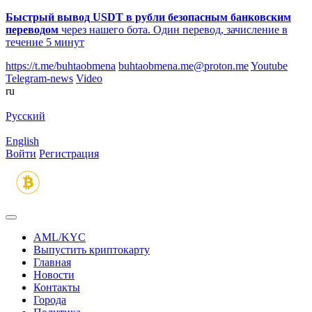
Быстрый вывод USDT в рубли безопасным банковским
переводом
через нашего бота. Один перевод, зачисление в
течение 5 минут
https://t.me/buhtaobmena
buhtaobmena.me@proton.me
Youtube
Telegram-news
Video
ru
Русский
English
Войти
Регистрация
AML/KYC
Выпустить криптокарту
Главная
Новости
Контакты
Города