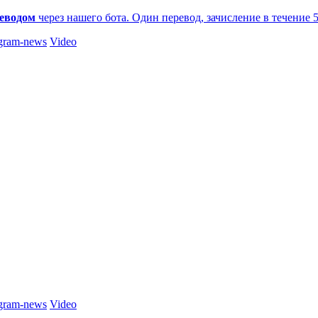
еводом
через нашего бота. Один перевод, зачисление в течение 
gram-news
Video
gram-news
Video