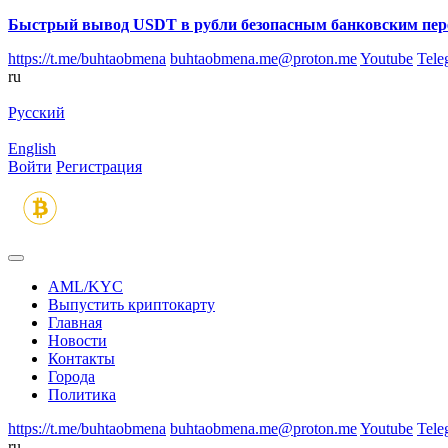
Быстрый вывод USDT в рубли безопасным банковским пер
https://t.me/buhtaobmena
buhtaobmena.me@proton.me
Youtube
Tele
ru
Русский
English
Войти
Регистрация
AML/KYC
Выпустить криптокарту
Главная
Новости
Контакты
Города
Политика
https://t.me/buhtaobmena
buhtaobmena.me@proton.me
Youtube
Tele
ru