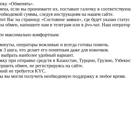
опку «Обменять».
мена, если вы принимаете их, поставьте галочку в соответствую
необходимой суммы, следуя инструкциям на нашем сайте.
т Вас на страницу «Состояние заявки», где будет указан статус
на обмен, напишите нам в телеграм или в jivo-чат. Наш операто
мен максимально комфортным:
минуты, операторы вежливые и всегда готовы помочь.
 3 шага, что делает его понятным даже для новичков.
ь выбрать наиболее удобный вариант.
ку при отправке средств в Казахстан, Турцию, Грузию, Узбеки
ршить обмен, не регистрируясь на сайте.
ний не требуется KYC.
бы вы могли получить необходимую поддержку в любое время.