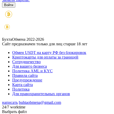
БухтаОбмена 2022-2026
Сайт предназначен только для лиц старше 18 лет
Обмен USDT на карту РФ без блокировок
Криптокарты для оплаты за границей
Сотрудничество
Для вашего бизнеса
Политика AML и KYC
Правила сайта
Предупреждение
Карта сайта
Политика
Для правохранительных органов
написать
buhtaobmena@gmail.com
24/7 worktime
Выбрать файл