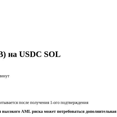
B) на USDC SOL
минут
читывается после получения 1-ого подтверждения
я высокого AML риска может потребоваться дополнительна