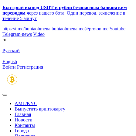
Быстрый вывод USDT в рубли безопасным банковским
переводом
через нашего бота. Один перевод, зачисление в
течение 5 минут
https://t.me/buhtaobmena
buhtaobmena.me@proton.me
Youtube
Telegram-news
Video
ru
Русский
English
Войти
Регистрация
AML/KYC
Выпустить криптокарту
Главная
Новости
Контакты
Города