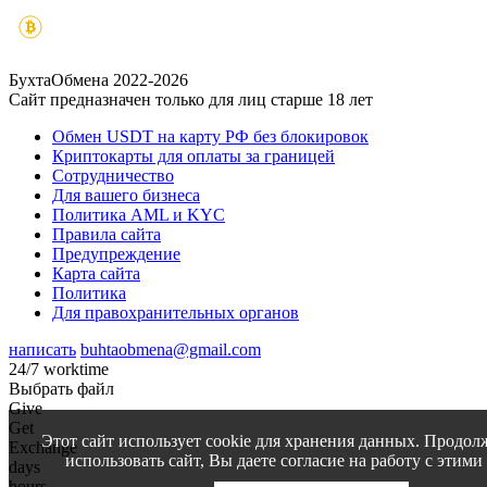
БухтаОбмена 2022-2026
Сайт предназначен только для лиц старше 18 лет
Обмен USDT на карту РФ без блокировок
Криптокарты для оплаты за границей
Сотрудничество
Для вашего бизнеса
Политика AML и KYC
Правила сайта
Предупреждение
Карта сайта
Политика
Для правохранительных органов
написать
buhtaobmena@gmail.com
24/7 worktime
Выбрать файл
Give
Get
Этот сайт использует cookie для хранения данных. Продол
Exchange
использовать сайт, Вы даете согласие на работу с этими
days
hours