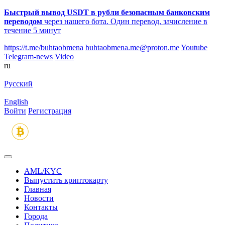
Быстрый вывод USDT в рубли безопасным банковским
переводом
через нашего бота. Один перевод, зачисление в
течение 5 минут
https://t.me/buhtaobmena
buhtaobmena.me@proton.me
Youtube
Telegram-news
Video
ru
Русский
English
Войти
Регистрация
AML/KYC
Выпустить криптокарту
Главная
Новости
Контакты
Города