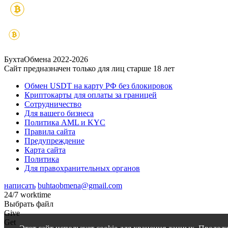
БухтаОбмена 2022-2026
Сайт предназначен только для лиц старше 18 лет
Обмен USDT на карту РФ без блокировок
Криптокарты для оплаты за границей
Сотрудничество
Для вашего бизнеса
Политика AML и KYC
Правила сайта
Предупреждение
Карта сайта
Политика
Для правохранительных органов
написать
buhtaobmena@gmail.com
24/7 worktime
Выбрать файл
Give
Get