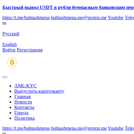
Быстрый вывод USDT в рубли безопасным банковским пер
https://t.me/buhtaobmena
buhtaobmena.me@proton.me
Youtube
Tele
ru
Русский
English
Войти
Регистрация
AML/KYC
Выпустить криптокарту
Главная
Новости
Контакты
Города
Политика
https://t.me/buhtaobmena
buhtaobmena.me@proton.me
Youtube
Tele
ru