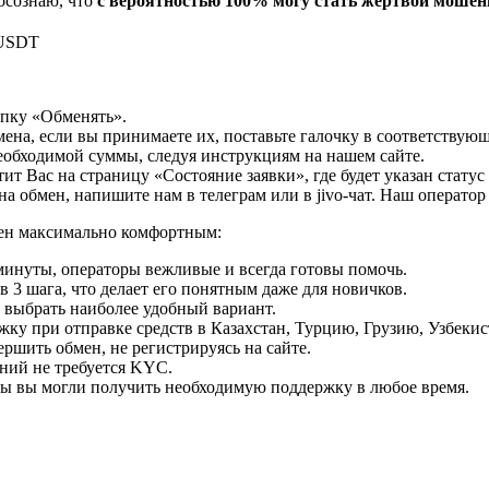
осознаю, что
с вероятностью 100% могу стать жертвой моше
 USDT
опку «Обменять».
мена, если вы принимаете их, поставьте галочку в соответствую
необходимой суммы, следуя инструкциям на нашем сайте.
т Вас на страницу «Состояние заявки», где будет указан статус
на обмен, напишите нам в телеграм или в jivo-чат. Наш операто
мен максимально комфортным:
минуты, операторы вежливые и всегда готовы помочь.
 3 шага, что делает его понятным даже для новичков.
ь выбрать наиболее удобный вариант.
ку при отправке средств в Казахстан, Турцию, Грузию, Узбеки
ршить обмен, не регистрируясь на сайте.
ний не требуется KYC.
бы вы могли получить необходимую поддержку в любое время.