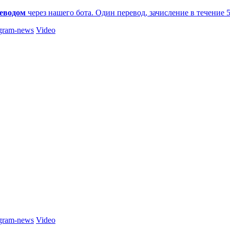
еводом
через нашего бота. Один перевод, зачисление в течение 
gram-news
Video
gram-news
Video