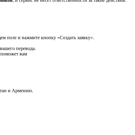
нников
, и сервис не несёт ответственности за такие действия.
щем поле и нажмите кнопку «Создать заявку».
 вашего перевода.
р поможет вам
стан и Армению.