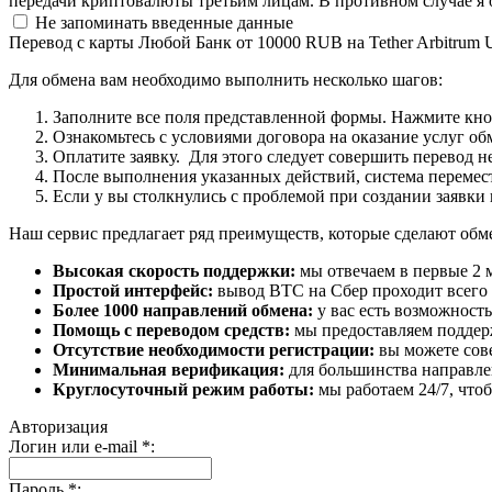
передачи криптовалюты третьим лицам. В противном случае я 
Не запоминать введенные данные
Перевод с карты Любой Банк от 10000 RUB на Tether Arbitrum
Для обмена вам необходимо выполнить несколько шагов:
Заполните все поля представленной формы. Нажмите кн
Ознакомьтесь с условиями договора на оказание услуг об
Оплатите заявку. Для этого следует совершить перевод 
После выполнения указанных действий, система перемести
Если у вы столкнулись с проблемой при создании заявки 
Наш сервис предлагает ряд преимуществ, которые сделают об
Высокая скорость поддержки:
мы отвечаем в первые 2 
Простой интерфейс:
вывод BTC на Сбер проходит всего в
Более 1000 направлений обмена:
у вас есть возможност
Помощь с переводом средств:
мы предоставляем поддерж
Отсутствие необходимости регистрации:
вы можете сове
Минимальная верификация:
для большинства направле
Круглосуточный режим работы:
мы работаем 24/7, что
Авторизация
Логин или e-mail
*
:
Пароль
*
: