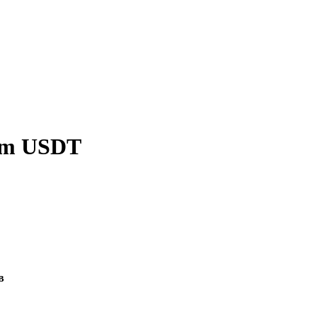
rum USDT
в