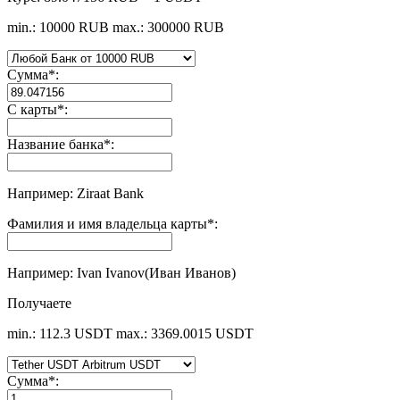
min.: 10000 RUB
max.: 300000 RUB
Сумма
*
:
С карты
*
:
Название банка
*
:
Например: Ziraat Bank
Фамилия и имя владельца карты
*
:
Например: Ivan Ivanov(Иван Иванов)
Получаете
min.: 112.3 USDT
max.: 3369.0015 USDT
Сумма
*
: