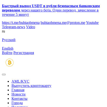
Быстрый вывод USDT в рубли безопасным банковским
переводом
через нашего бота. Один перевод, зачисление в
течение 5 минут
https://t.me/buhtaobmena
buhtaobmena.me@proton.me
Youtube
Telegram-news
Video
ru
Русский
English
Войти
Регистрация
AML/KYC
Выпустить криптокарту
Главная
Новости
Контакты
Города