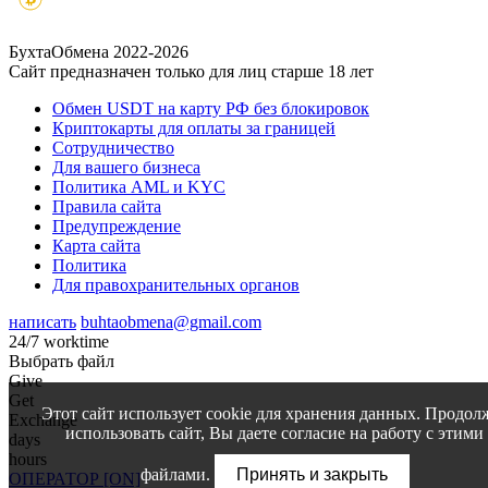
БухтаОбмена 2022-2026
Сайт предназначен только для лиц старше 18 лет
Обмен USDT на карту РФ без блокировок
Криптокарты для оплаты за границей
Сотрудничество
Для вашего бизнеса
Политика AML и KYC
Правила сайта
Предупреждение
Карта сайта
Политика
Для правохранительных органов
написать
buhtaobmena@gmail.com
24/7 worktime
Выбрать файл
Give
Get
Этот сайт использует cookie для хранения данных. Продол
Exchange
использовать сайт, Вы даете согласие на работу с этими
days
hours
файлами.
Принять и закрыть
ОПЕРАТОР [ON]