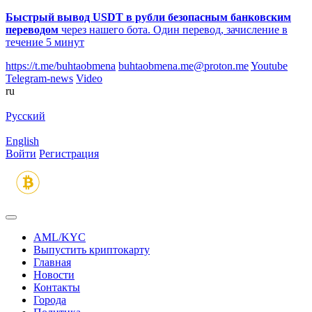
Быстрый вывод USDT в рубли безопасным банковским
переводом
через нашего бота. Один перевод, зачисление в
течение 5 минут
https://t.me/buhtaobmena
buhtaobmena.me@proton.me
Youtube
Telegram-news
Video
ru
Русский
English
Войти
Регистрация
AML/KYC
Выпустить криптокарту
Главная
Новости
Контакты
Города