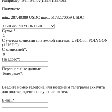
Например: Ivan Ivanov(Иван Иванов)
Получаете
min.: 287.40389 USDC
max.: 51732.70059 USDC
Сумма
*
:
С учетом комиссии платежной системы USDCoin POLYGON
(1 USDC)
С комиссией
*
:
На адрес
*
:
Персональные данные
Телеграмм
*
:
Введите номер телефона или юзернейм телеграмм аккаунта
для подтверждения получение платежа
E-mail
*
: