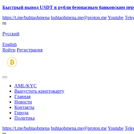
Быстрый вывод USDT в рубли безопасным банковским пер
https://t.me/buhtaobmena
buhtaobmena.me@proton.me
Youtube
Tele
ru
Русский
English
Войти
Регистрация
AML/KYC
Выпустить криптокарту
Главная
Новости
Контакты
Города
Политика
https://t.me/buhtaobmena
buhtaobmena.me@proton.me
Youtube
Tele
ru