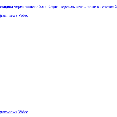
еводом
через нашего бота. Один перевод, зачисление в течение 
gram-news
Video
gram-news
Video