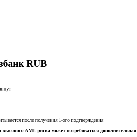
озбанк RUB
минут
читывается после получения 1-ого подтверждения
я высокого AML риска может потребоваться дополнительна