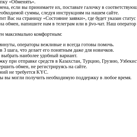
опку «Обменять».
мена, если вы принимаете их, поставьте галочку в соответствую
необходимой суммы, следуя инструкциям на нашем сайте.
т Вас на страницу «Состояние заявки», где будет указан статус
на обмен, напишите нам в телеграм или в jivo-чат. Наш операто
мен максимально комфортным:
минуты, операторы вежливые и всегда готовы помочь.
 3 шага, что делает его понятным даже для новичков.
ь выбрать наиболее удобный вариант.
ку при отправке средств в Казахстан, Турцию, Грузию, Узбеки
ршить обмен, не регистрируясь на сайте.
ний не требуется KYC.
бы вы могли получить необходимую поддержку в любое время.