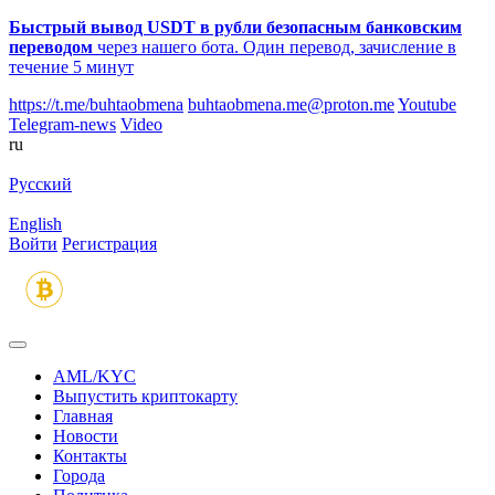
Быстрый вывод USDT в рубли безопасным банковским
переводом
через нашего бота. Один перевод, зачисление в
течение 5 минут
https://t.me/buhtaobmena
buhtaobmena.me@proton.me
Youtube
Telegram-news
Video
ru
Русский
English
Войти
Регистрация
AML/KYC
Выпустить криптокарту
Главная
Новости
Контакты
Города