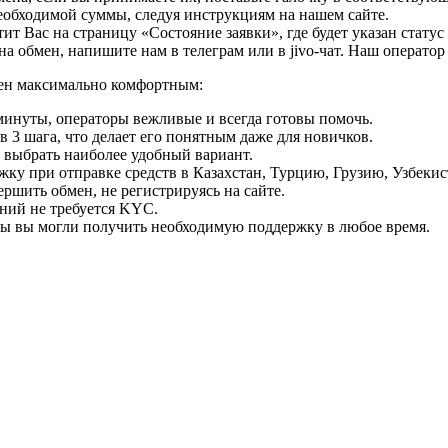
необходимой суммы, следуя инструкциям на нашем сайте.
т Вас на страницу «Состояние заявки», где будет указан статус
на обмен, напишите нам в телеграм или в jivo-чат. Наш операто
мен максимально комфортным:
минуты, операторы вежливые и всегда готовы помочь.
 3 шага, что делает его понятным даже для новичков.
ь выбрать наиболее удобный вариант.
ку при отправке средств в Казахстан, Турцию, Грузию, Узбеки
ршить обмен, не регистрируясь на сайте.
ний не требуется KYC.
бы вы могли получить необходимую поддержку в любое время.