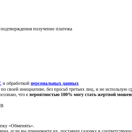
я подтверждения получение платежа
C
и обработкой
персональных данных
по своей инициативе, без просьб третьих лиц, и не использую с
осознаю, что
с вероятностью 100% могу стать жертвой моше
NB
опку «Обменять».
мена, если вы принимаете их, поставьте галочку в соответствую