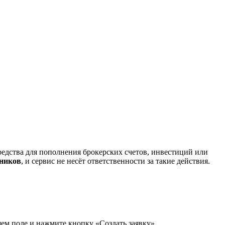
редства для пополнения брокерских счетов, инвестиций или
нников
, и сервис не несёт ответственности за такие действия.
щем поле и нажмите кнопку «Создать заявку».