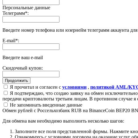
Персональные данные
Телеграмм
*
:
Введите номер телефона или юзернейм телеграмм аккаунта дл
E-mail
*
:
Введите ваш e-mail
Скидочный купон:
Я прочитал и согласен с
условиями
,
политикой AML/KY
Я подтверждаю, что создаю заявку на обмен исключительно 
передачи криптовалюты третьим лицам. В противном случае я 
Не запоминать введенные данные
Обмен рублей с Россельхозбанк RUB на BinanceCoin BEP20 B
Для обмена вам необходимо выполнить несколько шагов:
Заполните все поля представленной формы. Нажмите кн
Ознакомьтесь с условиями договора на оказание услуг об