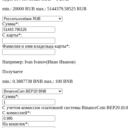
min.: 20000 RUB
max.: 5144379.58525 RUB
Сумма
*
:
С карты
*
:
Фамилия и имя владельца карты
*
:
Например: Ivan Ivanov(Иван Иванов)
Получаете
min.: 0.3887738 BNB
max.: 100 BNB
Сумма
*
:
С учетом комиссии платежной системы BinanceCoin BEP20 (0.
С комиссией
*
:
На кошелек
*
: