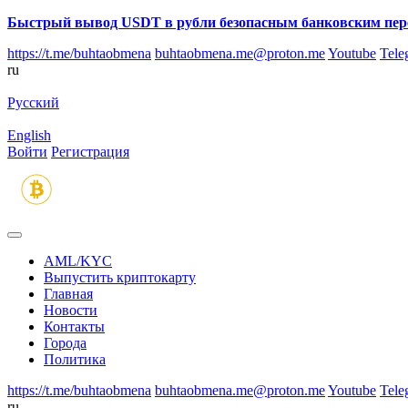
Быстрый вывод USDT в рубли безопасным банковским пер
https://t.me/buhtaobmena
buhtaobmena.me@proton.me
Youtube
Tele
ru
Русский
English
Войти
Регистрация
AML/KYC
Выпустить криптокарту
Главная
Новости
Контакты
Города
Политика
https://t.me/buhtaobmena
buhtaobmena.me@proton.me
Youtube
Tele
ru