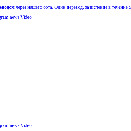
еводом
через нашего бота. Один перевод, зачисление в течение 
gram-news
Video
gram-news
Video