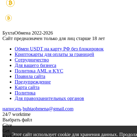
БухтаОбмена 2022-2026
Сайт предназначен только для лиц старше 18 лет
Обмен USDT на карту РФ без блокировок
Криптокарты для оплаты за границей
Сотрудничество
Для вашего бизнеса
Политика AML и KYC
Правила сайта
Предупреждение
Карта сайта
Политика
Для правохранительных органов
написать
buhtaobmena@gmail.com
24/7 worktime
Выбрать файл
Give
Get
Этот сайт использует cookie для хранения данных. Продол
Exchange