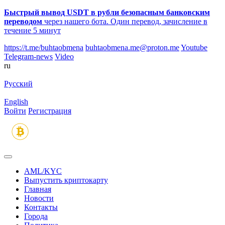
Быстрый вывод USDT в рубли безопасным банковским
переводом
через нашего бота. Один перевод, зачисление в
течение 5 минут
https://t.me/buhtaobmena
buhtaobmena.me@proton.me
Youtube
Telegram-news
Video
ru
Русский
English
Войти
Регистрация
AML/KYC
Выпустить криптокарту
Главная
Новости
Контакты
Города